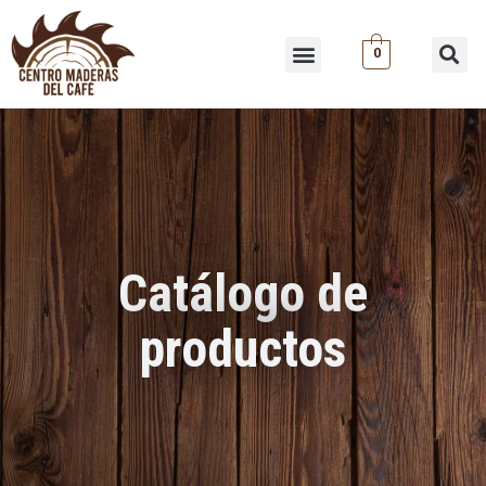
Ir
al
Menu
0
Se
contenido
Catálogo de
productos