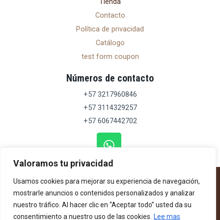
Tienda
Contacto
Política de privacidad
Catálogo
test form coupon
Números de contacto
+57 3217960846
+57 3114329257
+57 6067442702
Whatsapp
Valoramos tu privacidad
Usamos cookies para mejorar su experiencia de navegación,
Dirección Calle 17 19-36, Armenia, Quindío |
mostrarle anuncios o contenidos personalizados y analizar
Teléfono celular +57 321 796 0846
nuestro tráfico. Al hacer clic en “Aceptar todo” usted da su
consentimiento a nuestro uso de las cookies.
Lee mas