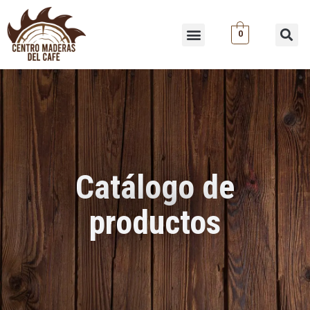
Ir
al
Menu
0
Se
contenido
Catálogo de
productos