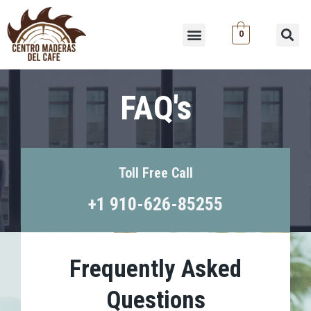
Ir
al
Menu
0
Se
contenido
FAQ's
Toll Free Call
+1 910-626-85255
Frequently Asked
Questions